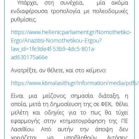
Υπάρχει, στη συνέχεια, μία ακόμα
ενδιαφέρουσα τροπολογία με πολεοδομικές
ρυθμίσεις.
https://www.hellenicparliament.gr/Nomothetiko-
Ergo/Anazitisi-Nomothetikou-Ergou?
law_id=1fe3de4f-53b9-4dc5-801a-
ad630175a66e
Ανατρέξτε, αν θέλετε, και στο κείμενο:
https://www.ktimalasithi.gr/Information/media/pdfs/
Είναι μια μείζονος σημασία διάταξη, η
οποία, μετά τη δημοσίευση της σε ΦΕΚ, θέλει
μελέτη και οδηγίες για το πως θα τύχει
εφαρμογής στην κτηματογράφηση της ΠΕ
Λασιθίου. Από αυτήν την άποψη δεν
χρειάζεται να υποβληθούν Αιτήσεις